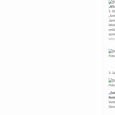
„NS
3. S
„Anh
Jani
Welt
umfa
sich
Info
Foto
3. J
Foto
„Zwi
Nati
Vort
Gesc