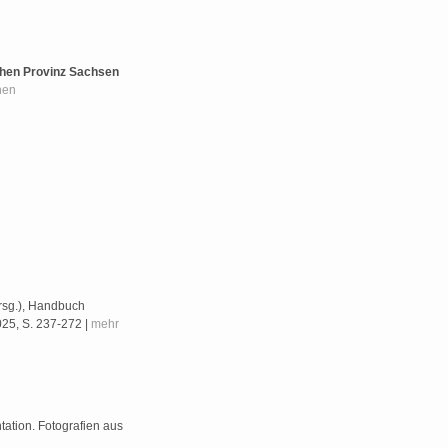
schen Provinz Sachsen
nen
Hrsg.), Handbuch
025, S. 237-272 |
mehr
tation. Fotografien aus