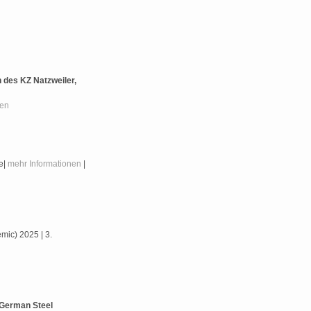
 des KZ Natzweiler,
nen
e|
mehr Informationen
|
mic) 2025 | 3.
t German Steel