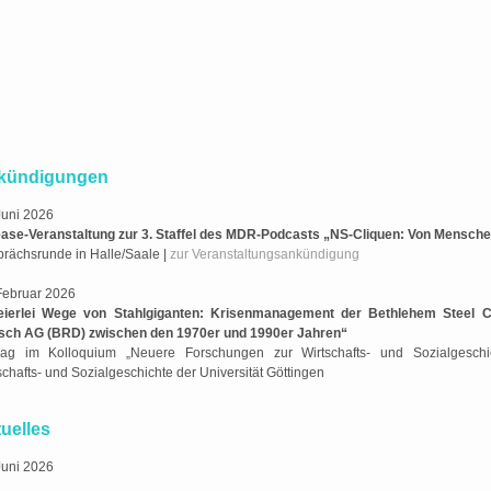
kündigungen
Juni 2026
ase-Veranstaltung zur 3. Staffel des MDR-Podcasts „NS-Cliquen: Von Mensch
rächsrunde in Halle/Saale |
zur Veranstaltungsankündigung
Februar 2026
eierlei Wege von Stahlgiganten: Krisenmanagement der Bethlehem Steel C
sch AG (BRD) zwischen den 1970er und 1990er Jahren“
rag im Kolloquium „Neuere Forschungen zur Wirtschafts- und Sozialgeschich
schafts- und Sozialgeschichte der Universität Göttingen
uelles
Juni 2026