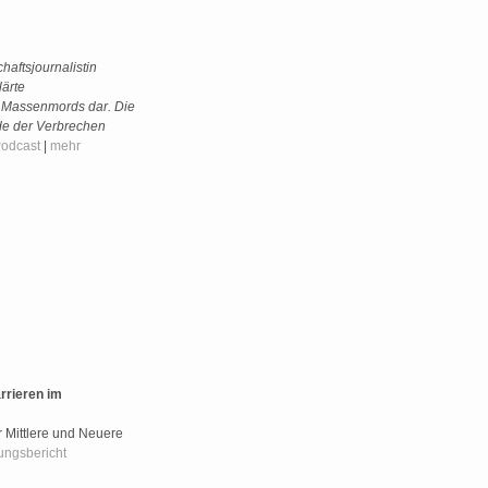
haftsjournalistin
lärte
s Massenmords dar. Die
de der Verbrechen
odcast
|
mehr
rrieren im
 Mittlere und Neuere
ungsbericht