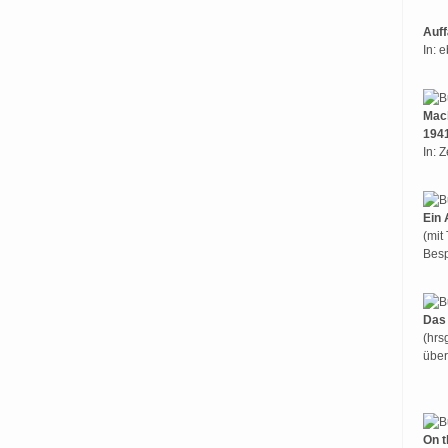
Auff
In: 
Mach
194
In: 
Ein 
(mit
Besp
Das 
(hrs
über
On t