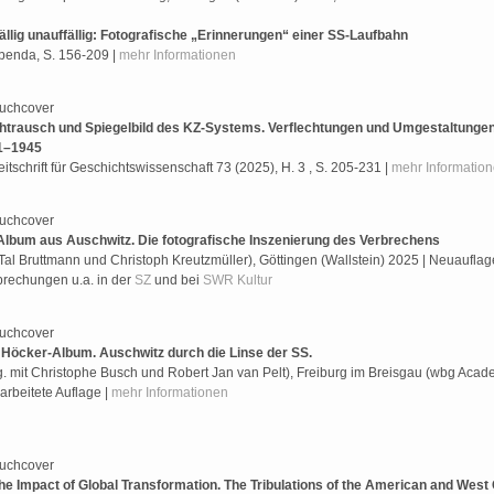
ällig unauffällig: Fotografische „Erinnerungen“ einer SS-Laufbahn
ebenda, S. 156-209 |
mehr Informationen
trausch und Spiegelbild des KZ-Systems. Verflechtungen und Umgestaltungen
1–1945
Zeitschrift für Geschichtswissenschaft 73 (2025), H. 3 , S. 205-231 |
mehr Informatio
Album aus Auschwitz. Die fotografische Inszenierung des Verbrechens
 Tal Bruttmann und Christoph Kreutzmüller), Göttingen (Wallstein) 2025 | Neuauflag
rechungen u.a. in der
SZ
und bei
SWR Kultur
Höcker-Album. Auschwitz durch die Linse der SS.
g. mit Christophe Busch und Robert Jan van Pelt), Freiburg im Breisgau (wbg Acade
arbeitete Auflage |
mehr Informationen
he Impact of Global Transformation. The Tribulations of the American and Wes