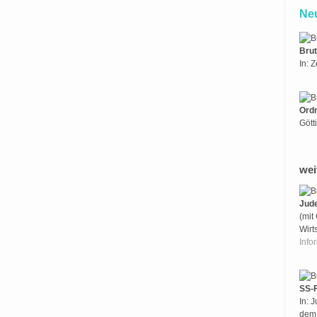
Ne
Brut
In: 
Ordn
Gött
wei
Jud
(mit
Wirt
Info
SS-F
In: 
dem 