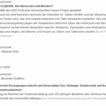
-CLIQUEN. Von Menschen und Mördern“
taffel des ARD-Podcasts mit wöchentlich neuen Folgen gestartet
and von fünf Karrieren zeichnen der Historiker Dr. Stefan Hördler und die Wissensc
ne Funke nach, wie sich Gewalt entwickelt und Täter-Netzwerke entstehen. Der erk
anschauungskrieg gegen die Sowjetunion stellt eine Zäsur des Holocaust und de
ngreich recherchierten Biografien machen Strukturen, Dynamiken und Hintergrün
tbar und zeigen, wie Männer und Frauen zu Tätern und Täterinnen wurden.“
|
zum P
rmationen
: Stephan Flad
uni 2026
: Berenike Draffehn
schen Erzeugungsschlacht und Generalplan Ost: Göttinger Studierende und Ka
onalsozialismus“
rag im Rahmen der Festveranstaltung zum 150-jährigen Bestehen des Seminars für
hichte der Universität Göttingen |
zur Veranstaltungsankündigung
|
zum Veranstalt