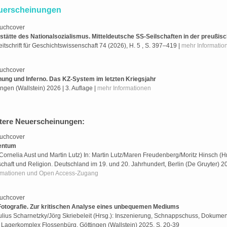
uerscheinungen
stätte des Nationalsozialismus. Mitteldeutsche SS-Seilschaften in der preußi
Zeitschrift für Geschichtswissenschaft 74 (2026), H. 5 , S. 397–419 |
mehr Informatio
ung und Inferno. Das KZ-System im letzten Kriegsjahr
ingen (Wallstein) 2026 | 3. Auflage |
mehr Informationen
tere Neuerscheinungen:
entum
 Cornelia Aust und Martin Lutz) In: Martin Lutz/Maren Freudenberg/Moritz Hinsch (
schaft und Religion. Deutschland im 19. und 20. Jahrhundert, Berlin (De Gruyter) 2
rmationen und Open Access-Zugang
otografie. Zur kritischen Analyse eines unbequemen Mediums
Julius Scharnetzky/Jörg Skriebeleit (Hrsg.): Inszenierung, Schnappschuss, Dokumen
Lagerkomplex Flossenbürg, Göttingen (Wallstein) 2025, S. 20-39