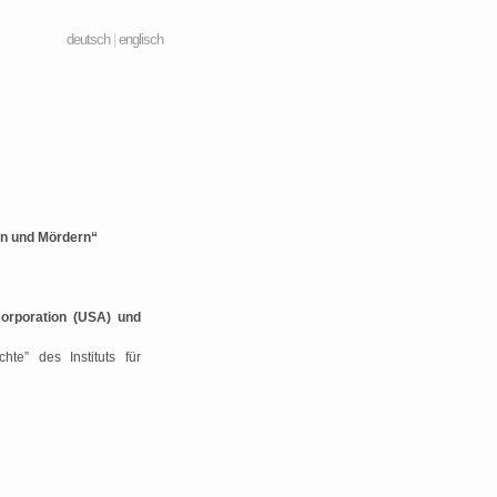
deutsch
|
englisch
en und Mördern“
orporation (USA) und
te” des Instituts für